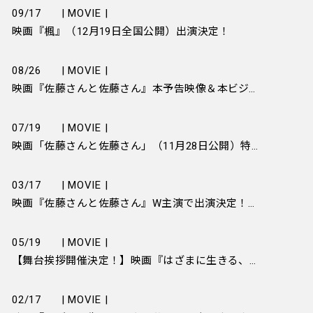
09/17
| MOVIE |
映画『楓』（12月19日全国公開）出演決定！
08/26
| MOVIE |
映画『佐藤さんと佐藤さん』本予告映像＆本ビジュアルが完成
07/19
| MOVIE |
映画「佐藤さんと佐藤さん」（11月28日公開）特報映像が公開となりました
03/17
| MOVIE |
映画『佐藤さんと佐藤さん』W主演で出演決定！第49回香港国際映画祭【Fantastic Beats部門】出品決定！
05/19
| MOVIE |
【舞台挨拶開催決定！】映画『はざまに生きる、春』初日舞台挨拶のチケット販売スケジュールについて
02/17
| MOVIE |