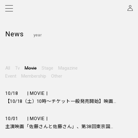
News
year
All
Tv
Movie
Stage
Magazine
Event
Membership
Other
10/18
| MOVIE |
【10/18（土）10時～チケット一般発売開始】映画『佐藤さんと佐藤さん』東京国際映画祭ジャパンプレミアにて舞台挨拶決定
10/01
| MOVIE |
主演映画「佐藤さんと佐藤さん」、第38回東京国際映画祭正式出品決定！