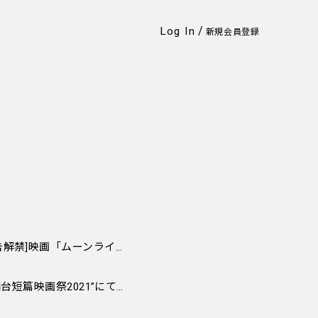
/
Log In
新規会員登録
[メインビジュアル＆本予告解禁]映画「ムーンライト・シャドウ」9月10日全国ロードショー
短編映画「ATEOTD」が”仙台短篇映画祭2021”にて上映決定