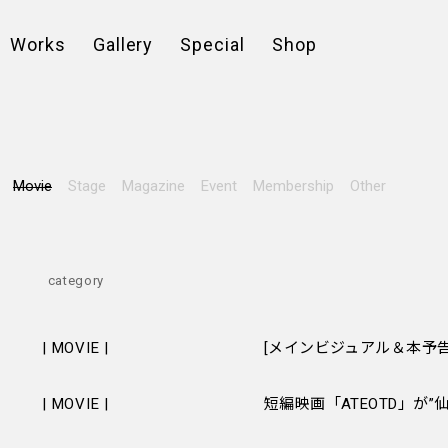
Works
Gallery
Special
Shop
Movie
Stage
Magazine
Event
Membership
Other
category
| MOVIE |
| MOVIE |