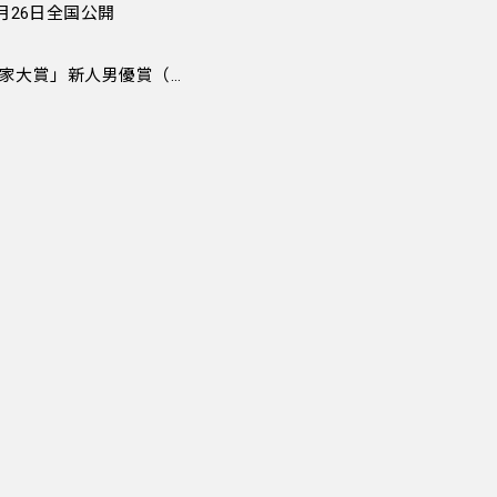
月26日全国公開
「第 ３０ 回 日本映画批評家大賞」新人男優賞（南俊子賞）を受賞しました！