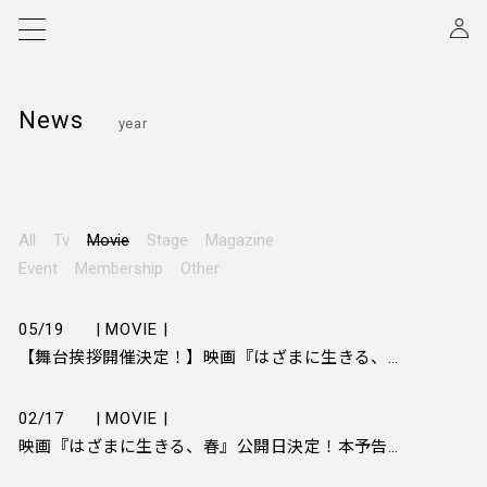
News
year
All
Tv
Movie
Stage
Magazine
Event
Membership
Other
05/19
| MOVIE |
【舞台挨拶開催決定！】映画『はざまに生きる、春』初日舞台挨拶のチケット販売スケジュールについて
02/17
| MOVIE |
映画『はざまに生きる、春』公開日決定！本予告＆ポスタービジュアルが解禁！