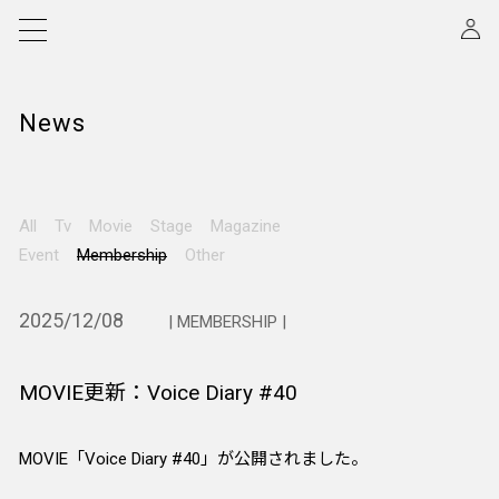
News
All
Tv
Movie
Stage
Magazine
Event
Membership
Other
2025/12/08
| MEMBERSHIP |
MOVIE更新：Voice Diary #40
MOVIE「Voice Diary #40」が公開されました。