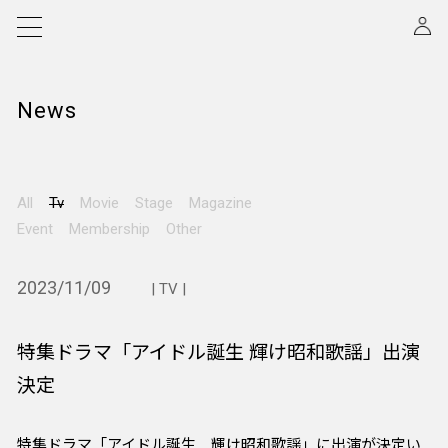
News
All
Tv
Movie
Stage
Magazine
Event
Membership
Other
2023/11/09
| TV |
特集ドラマ「アイドル誕生 輝け昭和歌謡」出演
決定
特集ドラマ「アイドル誕生 輝け昭和歌謡」に出演が決定い