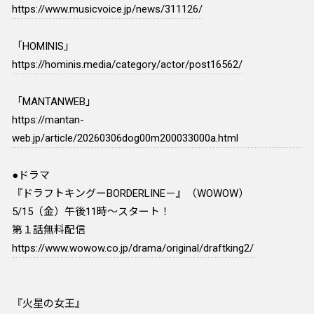
https://www.musicvoice.jp/news/311126/
「HOMINIS」
https://hominis.media/category/actor/post16562/
「MANTANWEB」
https://mantan-
web.jp/article/20260306dog00m200033000a.html
●ドラマ
『ドラフトキングーBORDERLINE－』（WOWOW）
5/15（金）午後11時～スタート！
第１話無料配信
https://www.wowow.co.jp/drama/original/draftking2/
『火星の女王』