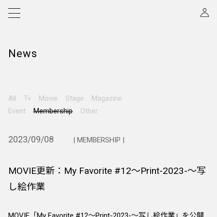
News
All
Tv
Movie
Stage
Magazine
Event
Membership
Other
2023/09/08
| MEMBERSHIP |
MOVIE更新：My Favorite #12～Print-2023-～写
し絵作業
MOVIE「My Favorite #12～Print-2023-～写し絵作業」を公開