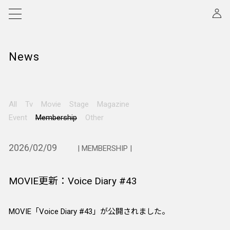
News
All
Tv
Movie
Stage
Magazine
Event
Membership
Other
2026/02/09
| MEMBERSHIP |
MOVIE更新：Voice Diary #43
MOVIE「Voice Diary #43」が公開されました。