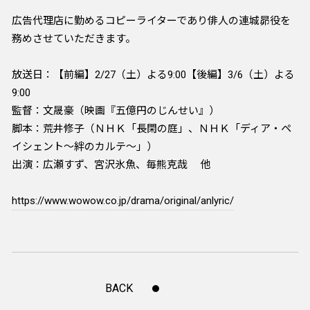
広告代理店に勤めるコピーライターであり俳人の連城昴役を
務めさせていただきます。
放送日：【前編】2/27（土）よる9:00【後編】3/6（土）よる
9:00
監督：文晟豪（映画『五億円のじんせい』）
脚本：荒井修子（ＮＨＫ「長閑の庭」、ＮＨＫ「ディア・ペ
イシェント～絆のカルテ～」）
出演：広瀬すず、宮沢氷魚、毎熊克哉 他
https://www.wowow.co.jp/drama/original/anlyric/
BACK