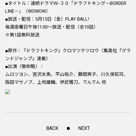
■タイトル：連続ドラマＷ-３０「ドラフトキング－BORDER
LINE－」（WOWOW）
■放送・配信：5月15日（金）PLAY BALL!
毎週金曜日午後11:00～放送・配信（全10話）
※第1話無料放送
■原作：『ドラフトキング』クロマツテツロウ（集英社『グラ
ンドジャンプ』連載）
■出演（敬称略）：
ムロツヨシ、宮沢氷魚、平山祐介、藤間爽子、川久保拓司、
阪田マサノブ、上地雄輔、伊武雅刀、でんでん 他
BACK
NEXT