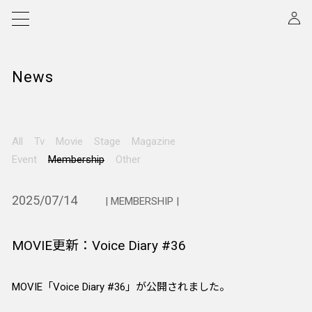
News
All
Tv
Movie
Stage
Magazine
Event
Membership
Other
2025/07/14
| MEMBERSHIP |
MOVIE更新：Voice Diary #36
MOVIE「Voice Diary #36」が公開されました。