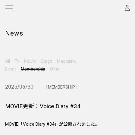
News
All
Tv
Movie
Stage
Magazine
Event
Membership
Other
2025/06/30
| MEMBERSHIP |
MOVIE更新：Voice Diary #34
MOVIE「Voice Diary #34」が公開されました。