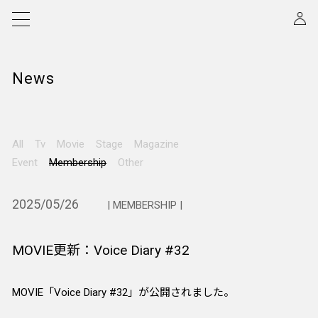
News
All
Tv
Movie
Stage
Magazine
Event
Membership
Other
2025/05/26
| MEMBERSHIP |
MOVIE更新：Voice Diary #32
MOVIE「Voice Diary #32」が公開されました。