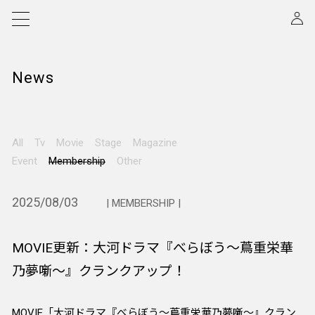
News
All
Tv
Movie
Stage
Magazine
Event
Membership
Other
2025/08/03
| MEMBERSHIP |
MOVIE更新：大河ドラマ『べらぼう〜蔦重栄華
乃夢噺〜』クランクアップ！
MOVIE「大河ドラマ『べらぼう〜蔦重栄華乃夢噺〜』クラン