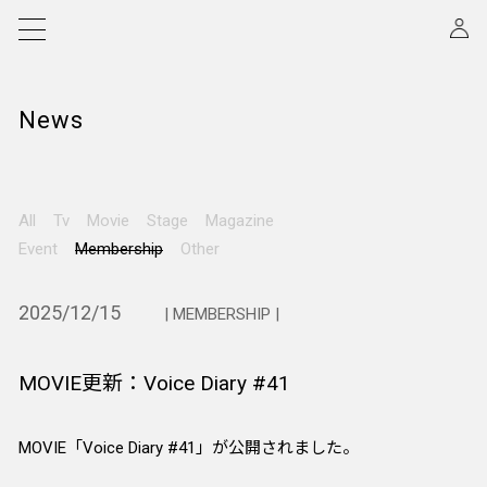
News
All
Tv
Movie
Stage
Magazine
Event
Membership
Other
2025/12/15
| MEMBERSHIP |
MOVIE更新：Voice Diary #41
MOVIE「Voice Diary #41」が公開されました。