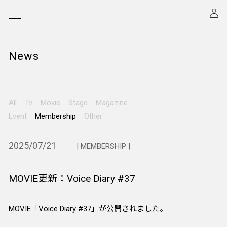
News
All
Tv
Movie
Stage
Magazine
Event
Membership
Other
2025/07/21
| MEMBERSHIP |
MOVIE更新：Voice Diary #37
MOVIE「Voice Diary #37」が公開されました。