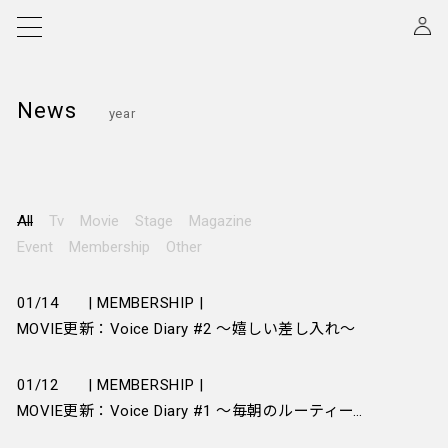
News
year
All
Tv
Movie
Stage
Magazine
Event
Membership
Other
01/14
| MEMBERSHIP |
MOVIE更新：Voice Diary #2 ～嬉しい差し入れ～
01/12
| MEMBERSHIP |
MOVIE更新：Voice Diary #1 ～毎朝のルーティーン～