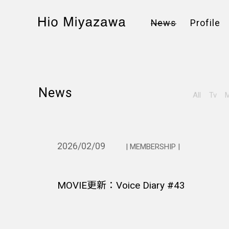
News
Profile
News
All
Tv
M
2026/02/09
| MEMBERSHIP |
MOVIE更新：Voice Diary #43