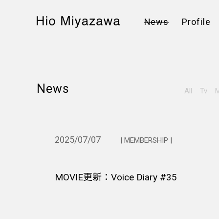
News
Profile
News
All
Tv
M
2025/07/07
| MEMBERSHIP |
MOVIE更新：Voice Diary #35