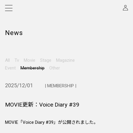
News
All
Tv
Movie
Stage
Magazine
Event
Membership
Other
2025/12/01
| MEMBERSHIP |
MOVIE更新：Voice Diary #39
MOVIE「Voice Diary #39」が公開されました。