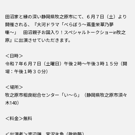
田沼家と縁の深い静岡県牧之原市にて、６月７日（土）より
開催される、『大河ドラマ「べらぼう〜蔦重栄華乃夢
噺〜」 田沼親子お国入り！スペシャルトークショーin牧之
原』に出演させていただきます。
＜日時＞
令和７年６月７日（土曜日）午後２時～午後３時１５分（開
場：午後１時３０分）
＜場所＞
牧之原市相良総合センター「い～ら」（静岡県牧之原市須々
木140）
＜料金＞無料
＜出演者＞渡辺謙、宮沢氷魚（敬称略）