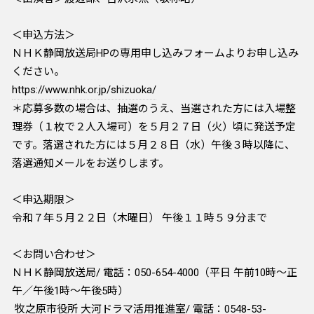
​＜申込方法＞
ＮＨＫ静岡放送局HPの専用申し込みフォームよりお申し込み
ください。
https://www.nhk.or.jp/shizuoka/
＊応募多数の場合は、抽選のうえ、当選された方には入場整
理券（１枚で２人入場可）を５月２７日（火）頃に発送予定
です。落選された方には５月２８日（水）午後３時以降に、
落選通知メールをお送りします。
＜申込期限＞
令和７年５月２２日（木曜日） 午後１１時５９分まで
＜お問い合わせ＞
ＮＨＫ静岡放送局/ 電話：050-654-4000（平日 午前10時～正
午／午後1時～午後5時）
牧之原市役所 大河ドラマ活用推進室/ 電話：0548-53-