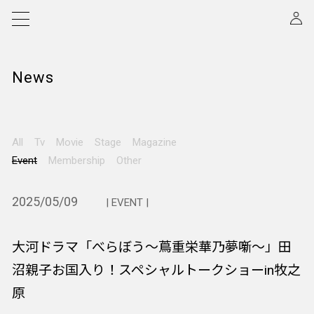
News
All
Tv
Movie
Stage
Magazine
Event
Membership
Other
2025/05/09
| EVENT |
大河ドラマ「べらぼう～蔦重栄華乃夢噺～」田
沼親子お国入り！スペシャルトークショーin牧之
原