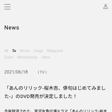
News
All
Tv
Movie
Stage
Magazine
Event
Membership
Other
2021/06/18
| TV |
「あんのリリック-桜木杏、俳句はじめてみまし
た-」のDVD発売が決定しました！
今年放送された、宮沢氷魚出演ドラマ「あんのリリック-桜木