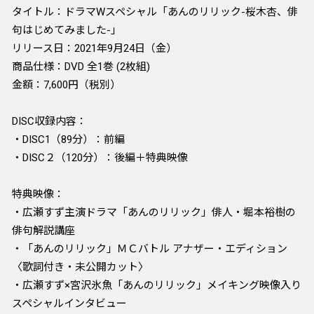
タイトル：ドラマWスペシャル「あんのリリック-桜木杏、俳
句はじめてみました-」
リリース日：2021年9月24日（金）
商品仕様：DVD 全1巻 (2枚組)
金額：7,600円（税別）
DISC収録内容：
・DISC1（89分）：前編
・DISC２（120分）：後編＋特典映像
特典映像：
・広瀬すず主演ドラマ「あんのリリック」俳人・堀本裕樹の
俳句解説講座
・「あんのリリック」ＭＣバトル アナザー・エディション
〈歌詞付き・未公開カット〉
・広瀬すず×宮沢氷魚「あんのリリック」メイキング映像入り
スペシャルインタビュー