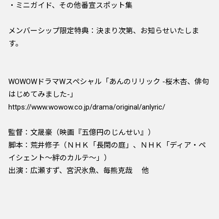
・ミニガイド、その他番宣スポット集
メンバーシップ限定特典：決まり次第、お知らせいたしま
す。
WOWOWドラマWスペシャル「あんのリリック -桜木杏、俳句
はじめてみました-」
https://www.wowow.co.jp/drama/original/anlyric/
監督：文晟豪（映画『五億円のじんせい』）
脚本：荒井修子（ＮＨＫ「長閑の庭」、ＮＨＫ「ディア・ペ
イシェント～絆のカルテ～」）
出演：広瀬すず、宮沢氷魚、毎熊克哉 他