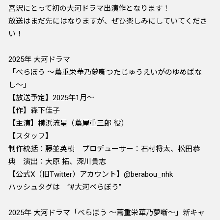
宮沢にとって初の大河ドラマ出演作となります！
放送はまだ先にはなりますが、ぜひ楽しみにしていてくださ
い！
2025年 大河ドラマ
「べらぼう ～蔦重栄華乃夢噺つたじゅうえいがのゆめばな
し〜」
【放送予定】2025年1月～
【作】森下佳子
【主演】横浜流星（蔦屋重三郎 役）
【スタッフ】
制作統括：藤並英樹 プロデューサー：石村将太、松田恭
典 演出：大原 拓、深川貴志
【公式X（旧Twitter）アカウント】@berabou_nhk
ハッシュタグは “#大河べらぼう”
2025年 大河ドラマ「べらぼう ～蔦重栄華乃夢噺～」新キャ