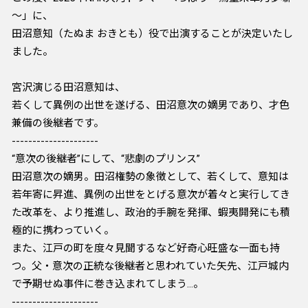
～」に、
田沼意知（たぬま おきとも）役で出演することが決定いたし
ました。
宮沢演じる田沼意知は、
若くして異例の出世を遂げる、田沼意次の嫡男であり、才色
兼備の後継者です。
---------------------
“意次の後継者”にして、“悲劇のプリンス”
田沼意次の嫡男。田沼権勢の象徴として、若くして、意知は
若年寄に昇進、異例の出世をとげる意次が着々と実行してき
た改革を、より推進し、政治的手腕を発揮、蝦夷開発にも積
極的に携わっていく。
また、江戸の町を度々見聞するなど好奇心旺盛な一面も持
つ。父・意次の正統な後継者と思われていた矢先、江戸城内
で予期せぬ事件に巻き込まれてしまう…。
---------------------