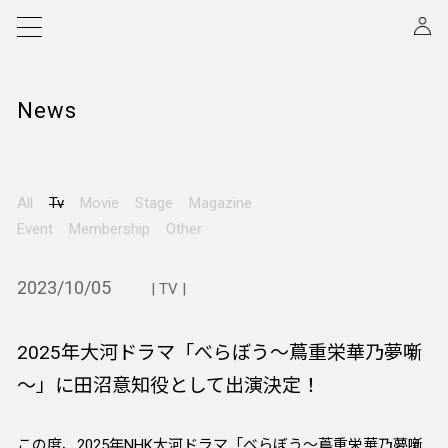
News
All
Tv
Movie
Stage
Magazine
Event
Membership
Other
2023/10/05
| TV |
2025年大河ドラマ「べらぼう～蔦重栄華乃夢噺
～」に田沼意知役として出演決定！
この度、2025年NHK大河ドラマ「べらぼう～蔦重栄華乃夢噺